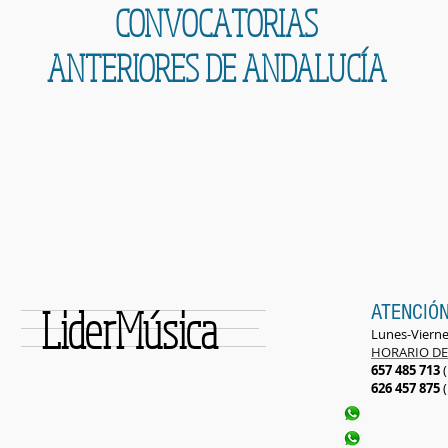
CONVOCATORIAS
ANTERIORES DE ANDALUCÍA
LiderMúsica
ATENCIÓN
Lunes-Viern
HORARIO DE
657 485 713
626 457 875