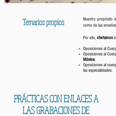
Nuestro propósito e
Temarios propios
como de las enseñanz
Por ello,
ofertamos
l
Matrícula
¡ABIERTO EL PLAZO DE
Oposiciones al Cuer
gratuita
Oposiciones al Cuer
MATRÍCULAS!
Música
.
antes del 31 de
Oposiciones al cuerp
las especialidades.
agosto
pagando el primer mes
PRÁCTICAS CON ENLACES A
LAS GRABACIONES DE